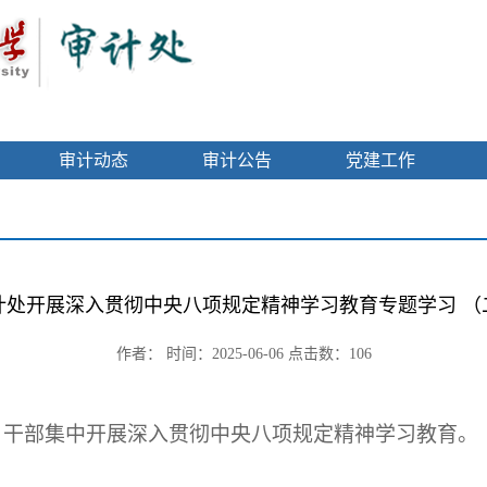
审计动态
审计公告
党建工作
计处开展深入贯彻中央八项规定精神学习教育专题学习 （
作者： 时间：2025-06-06 点击数：
106
、干部集中开展深入贯彻中央八项规定精神学习教育。